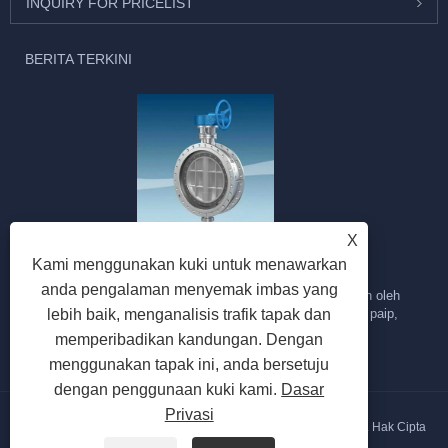
INQUIRY FOR PRICELIST
BERITA TERKINI
X
Senario yang berkenaan bagi injap rama-rama.
Kami menggunakan kuki untuk menawarkan
2026/02/04
anda pengalaman menyemak imbas yang
Injap rama-rama sesuai untuk peraturan aliran. Disebabkan oleh
kehilangan tekanan ketara injap rama-rama dalam saluran paip,
lebih baik, menganalisis trafik tapak dan
kekuatan...
memperibadikan kandungan. Dengan
menggunakan tapak ini, anda bersetuju
dengan penggunaan kuki kami.
Dasar
Privasi
Hak Cipta © 2026 Hebei Gongchuang Fluid Equipment Co., Ltd. Hak Cipta