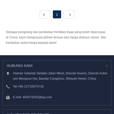
1
Sebagai pengilang dan pembekal Hentikan Injap yang boleh dipercayai
di China, kami mempunyai pilihan tersuai dan harga diskaun volum. Sila
hantarkan sebut harga kepada kami!
HUBUNGI KAMI
Alamat: Sebelah Selatan Jalan Weiyi, Daerah Huanxi, Daerah Auton
omi Mengcun Hui, Bandar Cangzhou, Wilayah Hebei, China
Tel:
+86-15716875735
E-mel:
464075055@qq.com