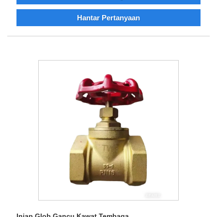
Hantar Pertanyaan
Injap Glob Gancu Kawat Tembaga