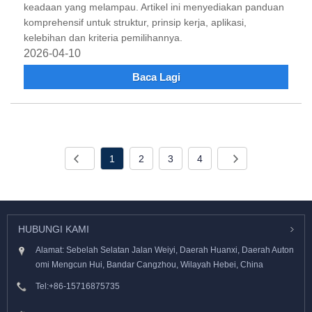
keadaan yang melampau. Artikel ini menyediakan panduan
komprehensif untuk struktur, prinsip kerja, aplikasi,
kelebihan dan kriteria pemilihannya.
2026-04-10
Baca Lagi
1
2
3
4
HUBUNGI KAMI
Alamat: Sebelah Selatan Jalan Weiyi, Daerah Huanxi, Daerah Auton
omi Mengcun Hui, Bandar Cangzhou, Wilayah Hebei, China
Tel:
+86-15716875735