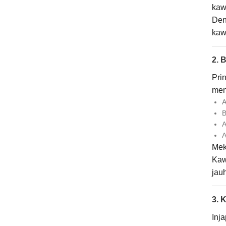
kaw
Den
kaw
2. 
Pri
men
A
B
A
A
Mek
Kaw
jau
3. 
Inj