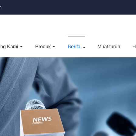
m
ang Kami
Produk
Berita
Muat turun
H