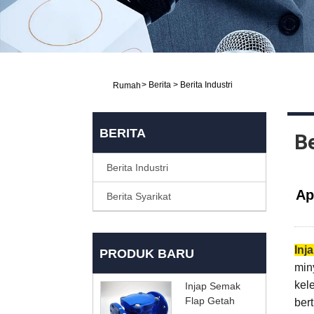
>
Berita
>
Berita Industri
Rumah
BERITA
Be
Berita Industri
Ap
Berita Syarikat
Inja
PRODUK BARU
miny
kel
Injap Semak
Flap Getah
ber