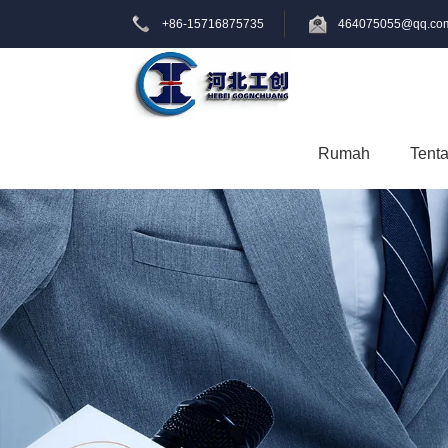
+86-15716875735
464075055@qq.co
Rumah
Tent