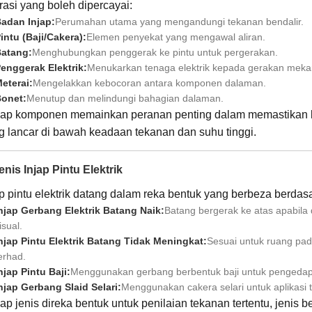
rasi yang boleh dipercayai:
adan Injap:
Perumahan utama yang mengandungi tekanan bendalir.
intu (Baji/Cakera):
Elemen penyekat yang mengawal aliran.
atang:
Menghubungkan penggerak ke pintu untuk pergerakan.
enggerak Elektrik:
Menukarkan tenaga elektrik kepada gerakan mekan
eterai:
Mengelakkan kebocoran antara komponen dalaman.
onet:
Menutup dan melindungi bahagian dalaman.
iap komponen memainkan peranan penting dalam memastikan ket
g lancar di bawah keadaan tekanan dan suhu tinggi.
enis Injap Pintu Elektrik
ap pintu elektrik datang dalam reka bentuk yang berbeza berdasa
njap Gerbang Elektrik Batang Naik:
Batang bergerak ke atas apabil
isual.
njap Pintu Elektrik Batang Tidak Meningkat:
Sesuai untuk ruang pa
erhad.
njap Pintu Baji:
Menggunakan gerbang berbentuk baji untuk pengedap 
njap Gerbang Slaid Selari:
Menggunakan cakera selari untuk aplikasi 
iap jenis direka bentuk untuk penilaian tekanan tertentu, jenis