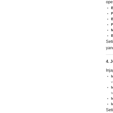
ope
B
P
B
P
M
B
Set
yan
4. J
Inj
I
v
I
t
I
I
Set