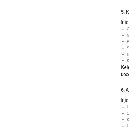
5. 
Inj
O
M
P
S
I
K
Kel
kec
6. 
Inja
L
S
K
L