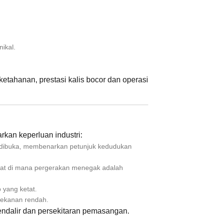
ikal.
ahanan, prestasi kalis bocor dan operasi
rkan keperluan industri:
a dibuka, membenarkan petunjuk kedudukan
dat di mana pergerakan menegak adalah
yang ketat.
tekanan rendah.
 bendalir dan persekitaran pemasangan.