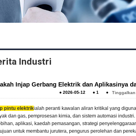
rita Industri
akah Injap Gerbang Elektrik dan Aplikasinya 
●
2026-05-12
●
1
●
Tinggalkan
p pintu elektrik
ialah peranti kawalan aliran kritikal yang digu
ak dan gas, pemprosesan kimia, dan sistem automasi industri. Ar
ebihan, aplikasi, kaedah pemasangan, strategi penyelenggaraan 
tujuan untuk membantu jurutera, pengurus perolehan dan perek