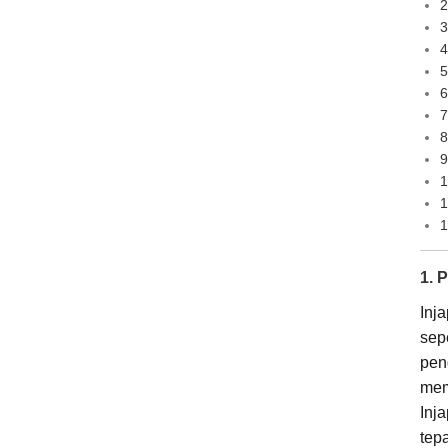
2
3
4
5
6
7
8
9
1
1
1
1. 
Inj
sep
pen
mem
Inj
tep