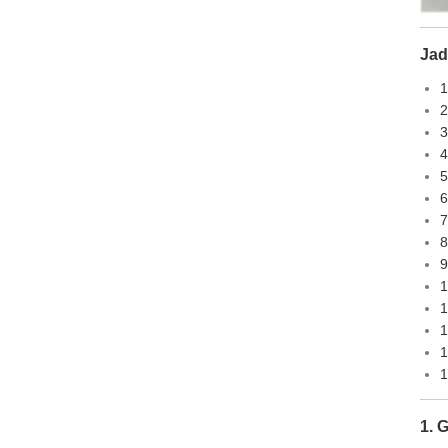
Jad
1
2
3
4
5
6
7
8
9
1
1
1
1
1
1. 