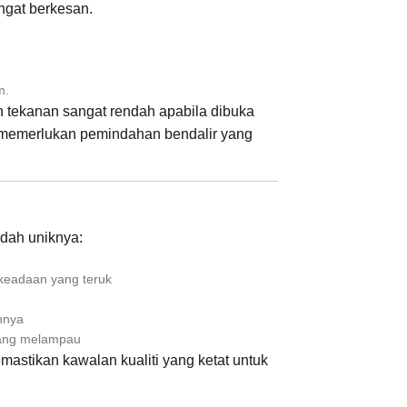
angat berkesan.
m.
n tekanan sangat rendah apabila dibuka
g memerlukan pemindahan bendalir yang
aedah uniknya:
keadaan yang teruk
hnya
yang melampau
mastikan kawalan kualiti yang ketat untuk