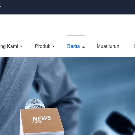
m
ang Kami
Produk
Berita
Muat turun
H