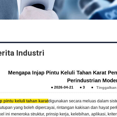
rita Industri
Mengapa Injap Pintu Keluli Tahan Karat Pen
Perindustrian Mode
●
2026-04-21
●
3
●
Tinggalkan
p pintu keluli tahan karat
digunakan secara meluas dalam siste
utupan yang boleh dipercayai, rintangan kakisan dan hayat perk
kel ini meneroka struktur, prinsip kerja, kelebihan, aplikasi, k