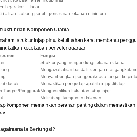
enis gerakan: Linear
iri aliran: Lubang penuh, penurunan tekanan minimum
Struktur dan Komponen Utama
ahami struktur injap pintu keluli tahan karat membantu penggu
ingkatkan kecekapan penyelenggaraan.
mponen
Fungsi
an
Struktur yang mengandungi tekanan utama
bang
Mengawal aliran bendalir dengan mengangkat/m
ang
Menyambungkan penggerak/roda tangan ke pintu
pat duduk
Memastikan pengedap apabila injap ditutup
a Tangan/Penggerak
Mengendalikan buka dan tutup injap
et
Melindungi komponen dalaman
iap komponen memainkan peranan penting dalam memastikan pr
asi.
Bagaimana Ia Berfungsi?