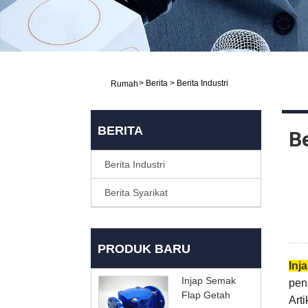
>
Berita
>
Berita Industri
Rumah
BERITA
Be
Berita Industri
Berita Syarikat
PRODUK BARU
Inja
Injap Semak
pen
Flap Getah
Arti