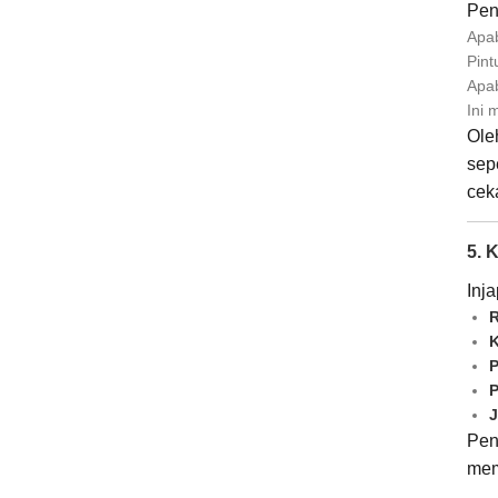
Pen
Apab
Pint
Apab
Ini 
Ole
sep
cek
5. 
Inja
R
K
P
P
J
Pen
mem