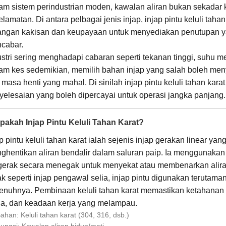
am sistem perindustrian moden, kawalan aliran bukan sekadar 
lamatan. Di antara pelbagai jenis injap, injap pintu keluli tah
tangan kakisan dan keupayaan untuk menyediakan penutupan ya
cabar.
ustri sering menghadapi cabaran seperti tekanan tinggi, suhu 
am kes sedemikian, memilih bahan injap yang salah boleh me
 masa henti yang mahal. Di sinilah injap pintu keluli tahan k
yelesaian yang boleh dipercayai untuk operasi jangka panjang.
Apakah Injap Pintu Keluli Tahan Karat?
p pintu keluli tahan karat ialah sejenis injap gerakan linear y
ghentikan aliran bendalir dalam saluran paip. Ia menggunakan p
gerak secara menegak untuk menyekat atau membenarkan alira
ak seperti injap pengawal selia, injap pintu digunakan terutama
enuhnya. Pembinaan keluli tahan karat memastikan ketahanan y
ia, dan keadaan kerja yang melampau.
ahan: Keluli tahan karat (304, 316, dsb.)
ungsi: Kawalan aliran hidup/mati