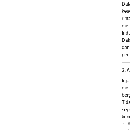
Dal
kese
rin
men
Ind
Dal
dan
pen
2. 
Inja
men
ber
Tid
sep
kim
B
F