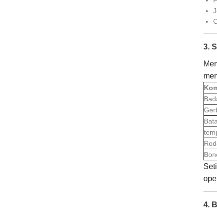
J
C
3. 
Mem
men
Ko
Bad
Ger
Bat
tem
Rod
Bon
Set
oper
4. 