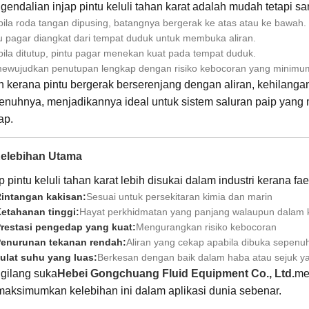
gendalian injap pintu keluli tahan karat adalah mudah tetapi s
ila roda tangan dipusing, batangnya bergerak ke atas atau ke bawah.
u pagar diangkat dari tempat duduk untuk membuka aliran.
ila ditutup, pintu pagar menekan kuat pada tempat duduk.
mewujudkan penutupan lengkap dengan risiko kebocoran yang minimu
h kerana pintu bergerak berserenjang dengan aliran, kehilanga
enuhnya, menjadikannya ideal untuk sistem saluran paip yan
ap.
Kelebihan Utama
p pintu keluli tahan karat lebih disukai dalam industri kerana f
intangan kakisan:
Sesuai untuk persekitaran kimia dan marin
etahanan tinggi:
Hayat perkhidmatan yang panjang walaupun dalam 
restasi pengedap yang kuat:
Mengurangkan risiko kebocoran
enurunan tekanan rendah:
Aliran yang cekap apabila dibuka sepenu
ulat suhu yang luas:
Berkesan dengan baik dalam haba atau sejuk 
gilang suka
Hebei Gongchuang Fluid Equipment Co., Ltd.
me
aksimumkan kelebihan ini dalam aplikasi dunia sebenar.