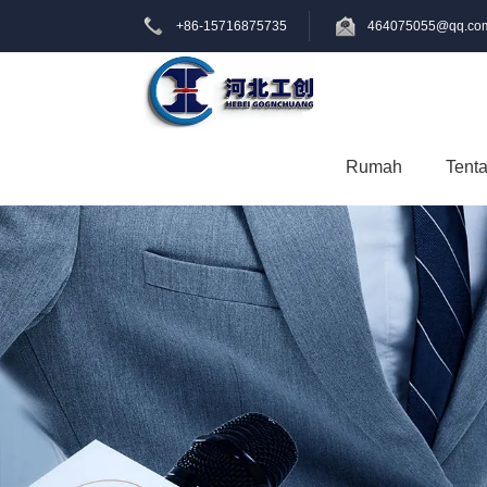
+86-15716875735
464075055@qq.co
Rumah
Tent