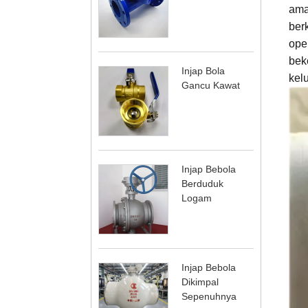
ama
berk
ope
bek
Injap Bola
kel
Gancu Kawat
Injap Bebola
Berduduk
Logam
Injap Bebola
Dikimpal
Sepenuhnya