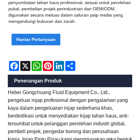
penyumbatan tahan haus profesional, sesuai untuk perolehan
pukal, pembelian projek perindustrian dan OEM/ODM,
digunakan secara meluas dalam saluran paip media yang
mengandungi buburan dan zarah.
Hantar Pertanyaan
Facebook
X
WhatsApp
Pinterest
LinkedIn
Share
Penerangan Produk
Hebei Gongchuang Fluid Equipment Co., Ltd.,
pengeluar injap profesional dengan pengalaman yang
kaya dalam pengeluaran injap sederhana khas,
berdedikasi untuk menyediakan Injap tahan haus, anti-
tersumbat untuk pelanggan perolehan industri global,
pembeli projek, pengedar borong dan perusahaan
kimia. Injap Pintu Pisau kami menggunakan reka bentuk