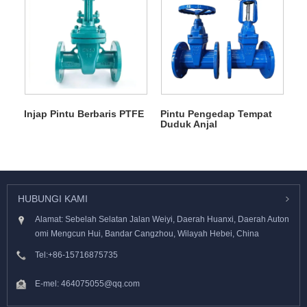
Injap Pintu Berbaris PTFE
Pintu Pengedap Tempat
Duduk Anjal
HUBUNGI KAMI
Alamat: Sebelah Selatan Jalan Weiyi, Daerah Huanxi, Daerah Auton
omi Mengcun Hui, Bandar Cangzhou, Wilayah Hebei, China
Tel:
+86-15716875735
E-mel:
464075055@qq.com